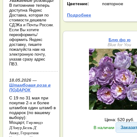
Уважаемые розоводы!
Цветение:
повторное
В питомнике теперь
доступна
Яндекс
Подробнее
Доставка, которая по
стоимости дешевле
СДЭКа и Почты России.
Если Вы хотите
переоформить/
Блю фо ю
оформить Яндекс
Blue for You
доставку, пишите
пожалуйста нам на
электронную почту,
указав сразу адрес
ПВЗ.
18.05.2026 —
Штамбовая роза в
ПОДАРОК
С 19 по 31 мая при
покупке 2-х и более
штамбов один штамб в
подарок (по вашему
выбору):
Цена: 520 руб.
Моцарт,
Гирляндэ
Заказа
В наличии
Д'Амур,
Белль Д'
Анжу,
Герцогиня