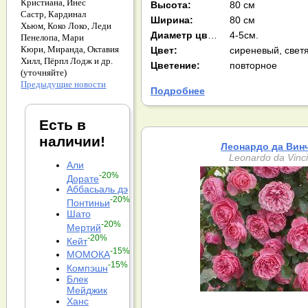
Кристиана,
Инес
Высота:
80 см
Састр,
Кардинал
Ширина:
80 см
Хьюм,
Коко Локо,
Леди
Диаметр цв-ка:
4-5см.
Пенелопа,
Мари
Кюри,
Миранда,
Октавия
Цвет:
Хилл,
Пёрпл Лодж и др.
Цветение:
повторное
(уточняйте)
Предыдущие новости
Подробнее
Есть в
наличии!
Леонардо да Вин
Leonardo da Vinc
Али
-20%
Дорате
Аббасьаль дэ
-20%
Понтиньи
Шато
-20%
Мертий
-20%
Кейт
-15%
МОМОКА
-15%
Компэшн
Блек
Мейджик
Ханс