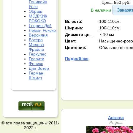
Гонивейн
Цена: 550 руб.
Розе
Заказа
В наличии
Эбраш
МЭДЖИК
РОКОКО
Высота:
100-110см.
Глория-Дей
Ширина:
100-110см.
Лемон Рококо
Диаметр цв-ка:
7-10 см
Версилия
Ботеро
Цвет:
Насыщенно-роз
Милева
Цветение:
Обильное цветен
Фрайла
Геркулес
Подробнее
Гравити
Феникс
Дип Вотер
Герман
Шмидт
Анжела
Angela
© все права защищены 2011-
2022 г.