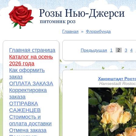
Главная
»
Флорибунда
Главная страница
Предыдущая
1
2
3
4
Каталог на осень
2026 года
Как оформить
заказ
Ханзештадт Рост
ОПЛАТА ЗАКАЗА
Hansestadt Rostoc
Корректировка
заказа
ОТПРАВКА
САЖЕНЦЕВ
Стоимость и
оплата доставки
Отмена заказа