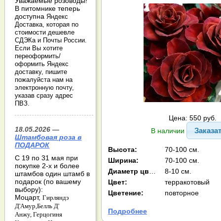
Уважаемые розоводы!
В питомнике теперь
доступна
Яндекс
Доставка, которая по
стоимости дешевле
СДЭКа и Почты России.
Если Вы хотите
переоформить/
оформить Яндекс
доставку, пишите
пожалуйста нам на
электронную почту,
указав сразу адрес
ПВЗ.
Цена: 550 руб.
18.05.2026 —
Заказа
В наличии
Штамбовая роза в
ПОДАРОК
Высота:
70-100 см.
С 19 по 31 мая при
Ширина:
70-100 см.
покупке 2-х и более
Диаметр цв-ка:
8-10 см.
штамбов один штамб в
подарок (по вашему
Цвет:
терракотовый
выбору):
Цветение:
повторное
Моцарт,
Гирляндэ
Д'Амур,
Белль Д'
Подробнее
Анжу,
Герцогиня