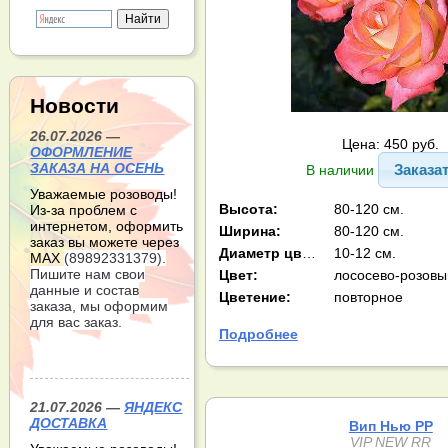
Новости
26.07.2026 —
Цена: 450 руб.
ОФОРМЛЕНИЕ
ЗАКАЗА НА ОСЕНЬ
Заказа
В наличии
Уважаемые розоводы!
Высота:
80-120 см.
Из-за проблем с
интернетом, оформить
Ширина:
80-120 см.
заказ вы можете через
Диаметр цв-ка:
10-12 см.
МАХ
(89892331379).
Пишите нам свои
Цвет:
лососево-розовы
данные и состав
Цветение:
повторное
заказа, мы оформим
для вас заказ.
Подробнее
21.07.2026 —
ЯНДЕКС
ДОСТАВКА
Вип Нью РР
VIP NEW RR