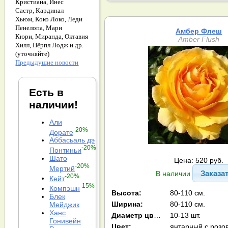
Кристиана,
Инес
Састр,
Кардинал
Хьюм,
Коко Локо,
Леди
Пенелопа,
Мари
Амбер Флеш
Кюри,
Миранда,
Октавия
Amber Flush
Хилл,
Пёрпл Лодж и др.
(уточняйте)
Предыдущие новости
Есть в
наличии!
Али
-20%
Дорате
Аббасьаль дэ
-20%
Понтиньи
Шато
Цена: 520 руб.
-20%
Мертий
Заказа
В наличии
-20%
Кейт
-15%
Компэшн
Высота:
80-110 см.
Блек
Ширина:
80-110 см.
Мейджик
Ханс
Диаметр цв-ка:
10-13 шт.
Гонивейн
Цвет: