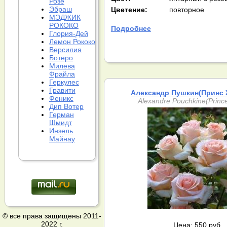
Розе
Эбраш
Цветение:
повторное
МЭДЖИК
РОКОКО
Подробнее
Глория-Дей
Лемон Рококо
Версилия
Ботеро
Милева
Фрайла
Геркулес
Гравити
Александр Пушкин(Принс
Феникс
Alexandre Pouchkine(Prince
Дип Вотер
Герман
Шмидт
Инзель
Майнау
© все права защищены 2011-
2022 г.
Цена: 550 руб.